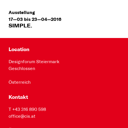
Ausstellung
17—03 bis 23—04—2016
SIMPLE.
Location
Designforum Steiermark
Geschlossen
Österreich
Kontakt
T +43 316 890 598
office@cis.at