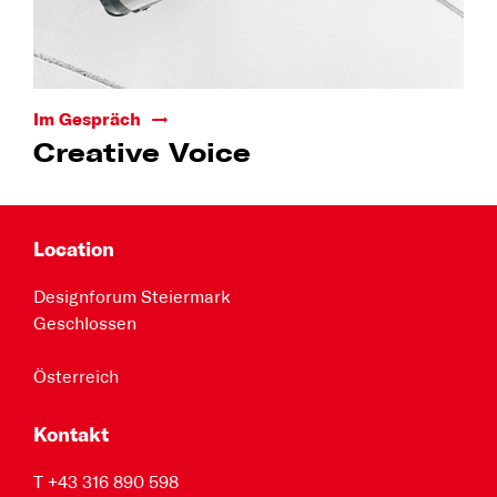
Im Gespräch
Creative Voice
Location
Designforum Steiermark
Geschlossen
Österreich
Kontakt
T +43 316 890 598