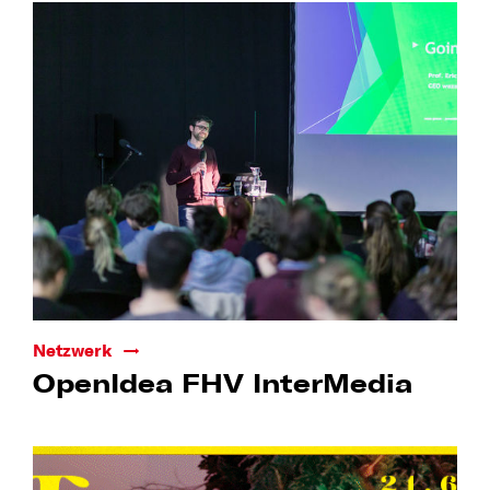
Netzwerk
OpenIdea FHV InterMedia