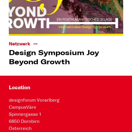
Netzwerk
Design Symposium Joy
Beyond Growth
Location
designforum Vorarlberg
CampusVäre
Spinnergasse 1
6850 Dornbirn
Österreich