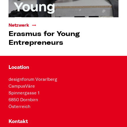
Netzwerk
Erasmus for Young
Entrepreneurs
Location
designforum Vorarlberg
CampusVäre
Spinnergasse 1
6850 Dornbirn
Österreich
Kontakt