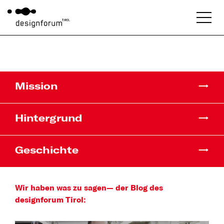
Mission
Hintergrund
Geschichte
Wir haben was zu sagen—
der Blog des
designforum Tirol: