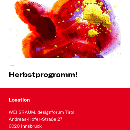
Herbstprogramm!
Location
WEI SRAUM. designforum Tirol
Andreas-Hofer-Straße 27
6020 Innsbruck