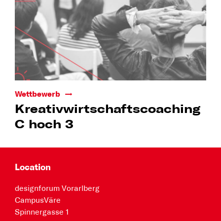
Wettbewerb
Kreativwirt­schafts­coaching
C hoch 3
Location
designforum Vorarlberg
CampusVäre
Spinnergasse 1