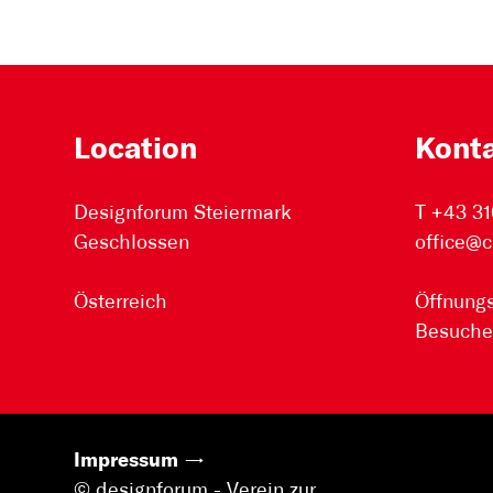
Location
Kont
Designforum Steiermark
T +43 31
Geschlossen
office@c
Österreich
Öffnungs
Besuche
Impressum
© designforum - Verein zur