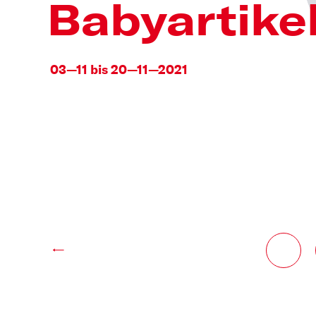
Babyartike
03—11 bis 20—11—2021
←