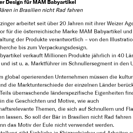
er Design für MAM Babyartikel
ren in Brasilien nicht Rad fahren
zinger arbeitet seit über 20 Jahren mit ihrer Weizer Ag
tor für die österreichische Marke MAM Babyartikel und 
altung der Produkte verantwortlich – von den Illustrati
cherche bis zum Verpackungsdesign.
artikel verkauft Millionen Produkte jährlich in 40 Lä
 und ist u. a. Marktführer im Schnullersegment in den 
m global operierenden Unternehmen müssen die kultur
 und die Marktunterschiede der einzelnen Länder berück
Teils überraschende länderspezifische Eigenheiten fi
in die Geschichten und Motive, wie auch
haftsrelevante Themen, die sich auf Schnullern und Fl
n lassen. So soll der Bär in Brasilien nicht Rad fahren
nn das Motiv der Eule nicht verwendet werden.