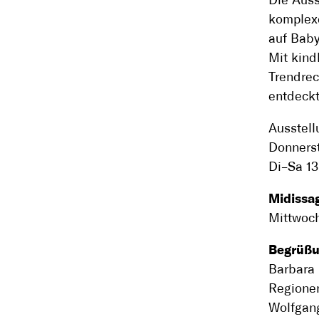
Die Auss
komplexe
auf Bab
Mit kin
Trendrec
entdeckt
Ausstell
Donnerst
Di–Sa 13
Midissa
Mittwoch
Begrüßu
Barbara 
Regione
Wolfgang