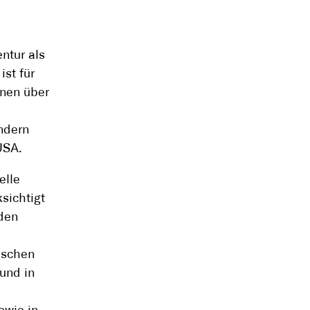
entur als
ist für
onen über
ndern
USA.
elle
sichtigt
nden
aschen
 und in