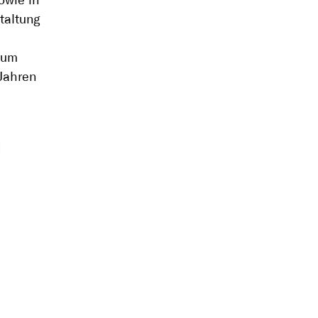
owie in
taltung
 um
 Jahren
1