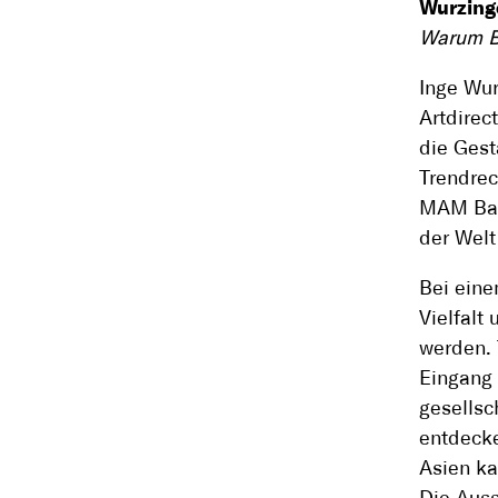
Wurzing
Warum Bä
Inge Wur
Artdirec
die Gest
Trendre
MAM Baby
der Welt
Bei eine
Vielfalt
werden. 
Eingang 
gesellsc
entdecke
Asien ka