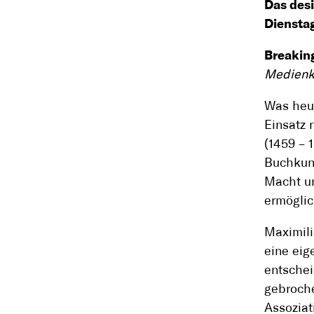
Das desi
Dienstag
Breakin
Medienka
Was heut
Einsatz 
(1459 – 
Buchkuns
Macht un
ermöglic
Maximili
eine eig
entschei
gebroche
Assoziat