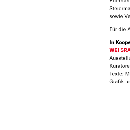
Eberhard
Steierm
sowie Ve
Für die 
In Koope
WEI SRA
Ausstel
Kuratore
Texte: M
Grafik u