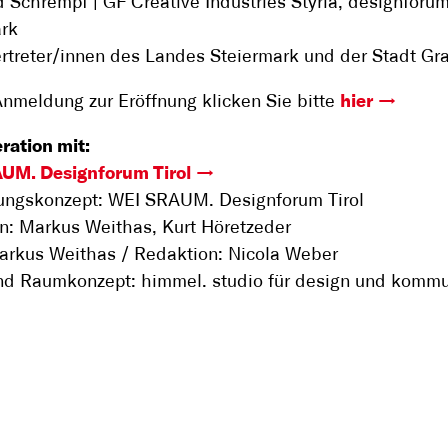
 Schrempf | GF Creative Industries Styria, designforu
ark
rtreter/innen des Landes Steiermark und der Stadt Gr
Anmeldung zur Eröffnung klicken Sie bitte
hier
ration mit:
UM. Designforum Tirol
lungskonzept: WEI SRAUM. Designforum Tirol
n: Markus Weithas, Kurt Höretzeder
arkus Weithas / Redaktion: Nicola Weber
nd Raumkonzept: himmel. studio für design und kommu