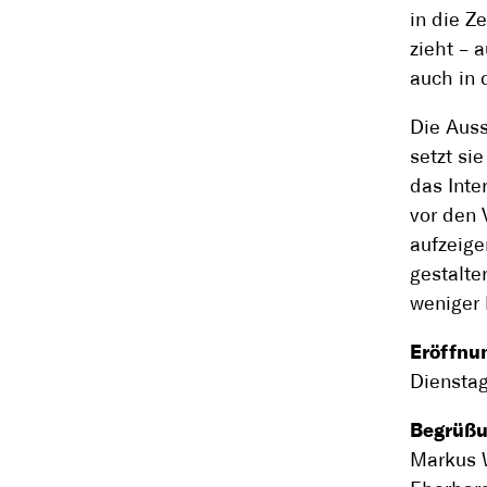
in die Z
zieht – 
auch in 
Die Auss
setzt si
das Inte
vor den 
aufzeige
gestalte
weniger 
Eröffnu
Dienstag
Begrüßu
Markus 