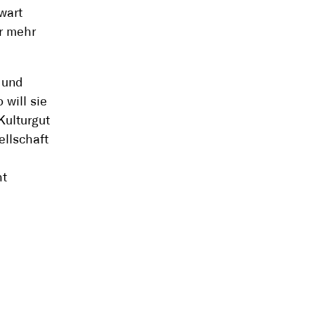
wart
er mehr
t und
 will sie
Kulturgut
llschaft
ht