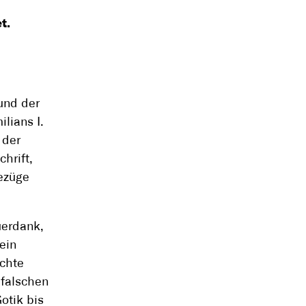
et.
 und der
lians I.
 der
hrift,
ezüge
uerdank,
ein
ichte
 falschen
otik bis