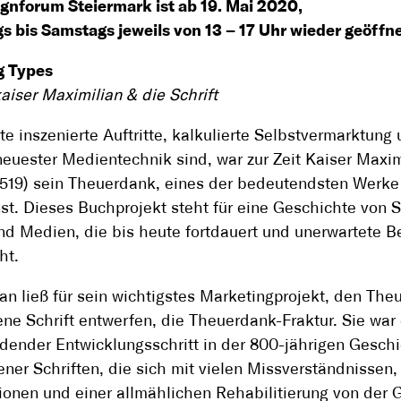
gnforum Steiermark ist ab 19. Mai 2020,
s bis Samstags jeweils von 13 – 17 Uhr wieder geöffn
g Types
iser Maximilian & die Schrift
e inszenierte Auftritte, kalkulierte Selbstvermarktung
neuester Medientechnik sind, war zur Zeit Kaiser Maximi
1519) sein Theuerdank, eines der bedeutendsten Werke
t. Dieses Buchprojekt steht für eine Geschichte von Sc
d Medien, die bis heute fortdauert und unerwartete B
ht.
an ließ für sein wichtigstes Marketingprojekt, den The
ene Schrift entwerfen, die Theuerdank-Fraktur. Sie war 
dender Entwicklungsschritt in der 800-jährigen Gesch
ner Schriften, die sich mit vielen Missverständnissen,
ionen und einer allmählichen Rehabilitierung von der G