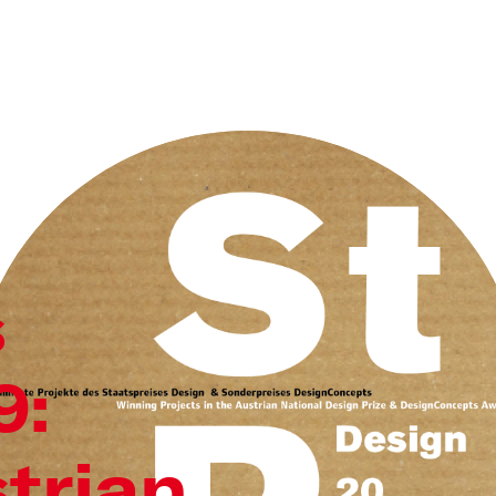
s
9:
trian