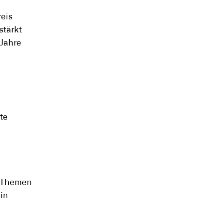
reis
stärkt
 Jahre
te
e Themen
 in