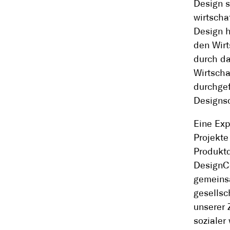
Design s
wirtscha
Design h
den Wirt
durch da
Wirtscha
durchgef
Designsc
Eine Exp
Projekte
Produktd
DesignCo
gemeinsa
gesellsc
unserer Z
sozialer