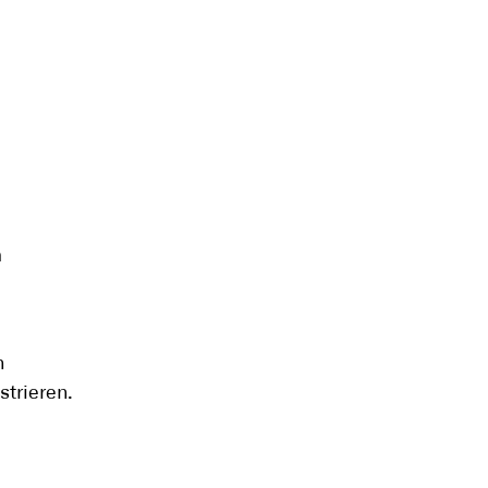
m
n
strieren.