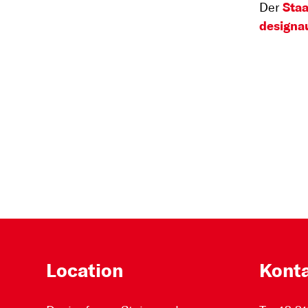
Der
Staa
designau
Location
Kont