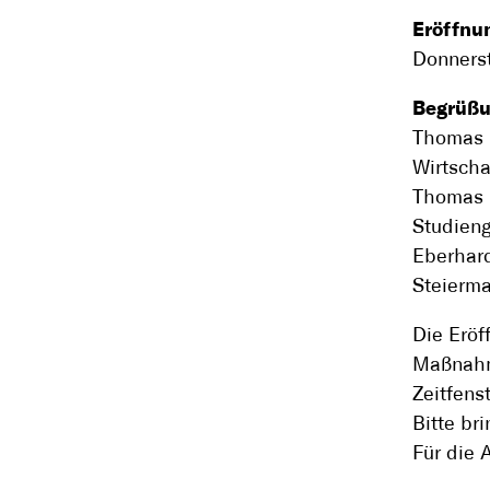
Eröffnu
Donnerst
Begrüßu
Thomas K
Wirtscha
Thomas F
Studieng
Eberhard
Steierm
Die Eröf
Maßnahm
Zeitfenst
Bitte br
Für die 