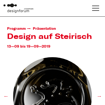
Programm
Präsentation
Design auf Steirisch
13—09 bis 19—09—2019
←
→