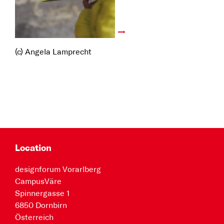
(c) Angela Lamprecht
Location
designforum Vorarlberg
CampusVäre
Spinnergasse 1
6850 Dornbirn
Österreich