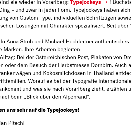
sind sie wieder in Vorarlberg:
Typejockeys
! Buchst
 Ding – und zwar in jeder Form. Typejockeys haben sich
ung von Custom Type, individuellen Schriftzügen sowi
ischen Lösungen mit Charakter spezialisiert. Seit über 
ln Anna Stroh und Michael Hochleitner authentisches
ke Marken. Ihre Arbeiten begleiten
Alltag: Bei der Österreichischen Post, Plakaten von Dre
on oder dem Besuch der Herbstmesse Dornbirn. Auch 
Krankenwägen und Kokosmilchdosen in Thailand entde
riftfamilien. Worauf es bei der Typografie international
nkommt und was sie nach Vorarlberg zieht, erzählen 
ael beim „Blick über den Alpenrand“.
en uns sehr auf die Typejockeys!
ian Pitschl