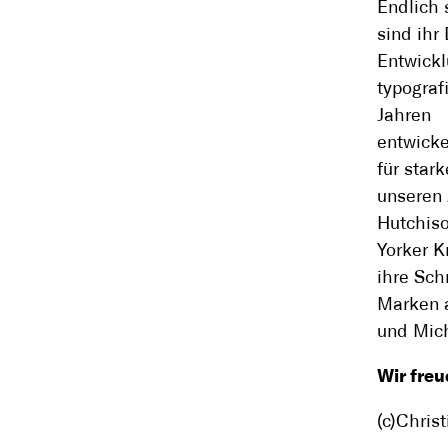
Endlich 
sind ihr
Entwickl
typograf
Jahren
entwicke
für star
unseren 
Hutchis
Yorker 
ihre Sch
Marken a
und Mich
Wir freu
(c)Christ