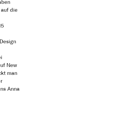
aben
 auf die
e
15
 Design
i
auf New
ckt man
er
uns Anna