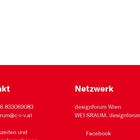
akt
Netzwerk
76 833069083
designforum Wien
rum@c-i-v.at
WEI SRAUM. designforum 
zeiten und
Facebook