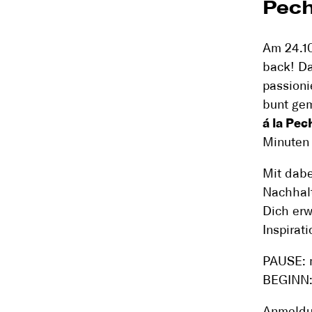
Pech
Am 24.10
back! Da
passioni
bunt ge
á la Pe
Minuten
Mit dabe
Nachhalt
Dich erw
Inspirat
PAUSE: m
BEGINN