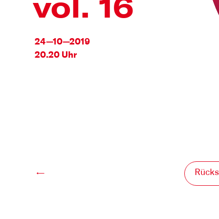
vol. 16
24—10—2019
20.20 Uhr
Rücks
←