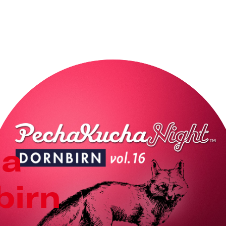
ha
birn