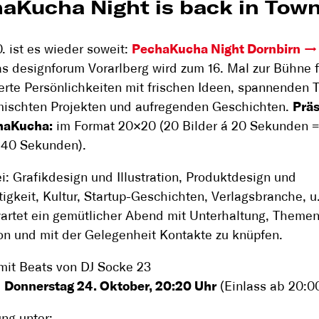
aKucha Night is back in Town
. ist es wieder soweit:
PechaKucha Night Dornbirn
s designforum Vorarlberg wird zum 16. Mal zur Bühne f
erte Persönlichkeiten mit frischen Ideen, spannenden
mischten Projekten und aufregenden Geschichten.
Präs
chaKucha:
im Format 20×20 (20 Bilder á 20 Sekunden =
 40 Sekunden).
i: Grafikdesign und Illustration, Produktdesign und
igkeit, Kultur, Startup-Geschichten, Verlagsbranche, u
artet ein gemütlicher Abend mit Unterhaltung, Themenv
ion und mit der Gelegenheit Kontakte zu knüpfen.
it Beats von DJ Socke 23
:
Donnerstag 24. Oktober, 20:20 Uhr
(Einlass ab 20:0