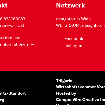
akt
Netzwerk
76 833069083
designforum Wien
rum@c-i-v.at
WEI SRAUM. designforum 
zeiten und
Facebook
rinformationen
Instagram
Trägerin
Wirtschaftskammer Vora
afts-Standort
Hosted by
rg
CampusVäre
Creative In