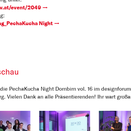
ng unter:
.at/event/2049
g:
ng_PechaKucha Night
schau
die PechaKucha Night Dornbirn vol. 16 im designforum
rg. Vielen Dank an alle Präsentierenden! Ihr wart großar