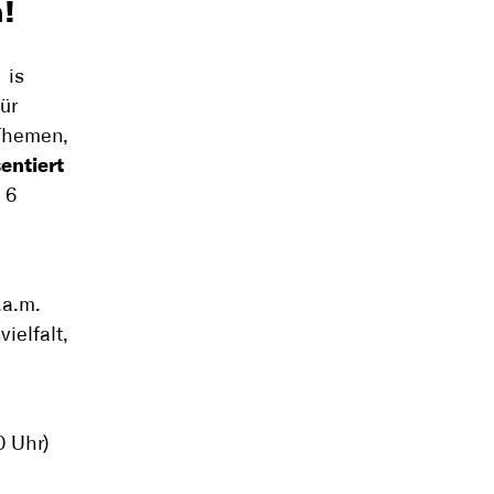
!
is
ür
 Themen,
entiert
 6
.a.m.
ielfalt,
0 Uhr)