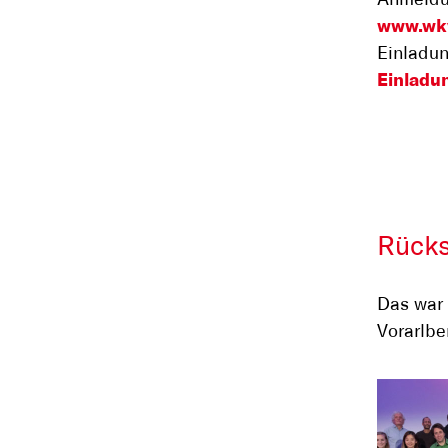
Anmeldu
www.wkv
Einladun
Einladu
Rück
Das war 
Vorarlbe