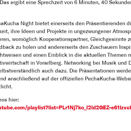
Das ergibt eine Sprechzeit von 6 Minuten, 40 Sekunde
aKucha Night bietet einerseits den Präsentierenden d
eit, ihre Ideen und Projekte in ungezwungener Atmosp
eren, womöglich Kooperationspartner, Gleichgesinnte z
dback zu holen und andererseits den Zuschauern Inspir
htweisen und einen Einblick in die aktuellen Themen 
tivwirtschaft in Vorarlberg. Networking bei Musik und 
elbstverständlich auch dazu. Die Präsentationen werd
und anschließend auf der offiziellen PechaKucha-Webs
licht.
os hier:
tube.com/playlist?list=PLr1Nj7ko_I2ld2GEZ-e61lzvc