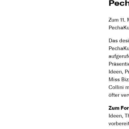
Pech
Zum 11. 
PechaKuc
Das desi
PechaKuc
aufgeruf
Präsenti
Ideen, P
Miss Biz
Collini 
öfter ve
Zum For
Ideen, T
vorberei