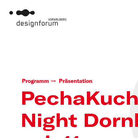
Programm
Präsentation
PechaKuc
Night Dorn