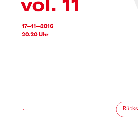
vol. 11
17—11—2016
20.20 Uhr
Rücks
←