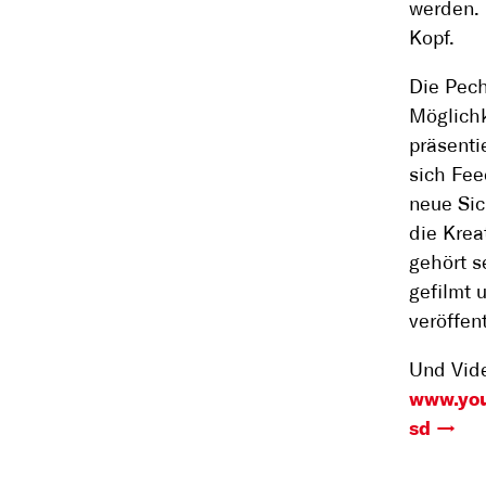
werden. 
Kopf.
Die Pech
Möglichk
präsenti
sich Fee
neue Sic
die Krea
gehört s
gefilmt 
veröffent
Und Vide
www.you
sd