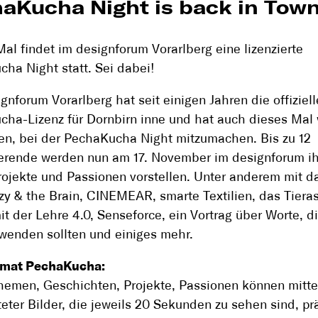
aKucha Night is back in Town
Mal findet im designforum Vorarlberg eine lizenzierte
ha Night statt. Sei dabei!
gnforum Vorarlberg hat seit einigen Jahren die offiziell
ha-Lizenz für Dornbirn inne und hat auch dieses Mal
en, bei der PechaKucha Night mitzumachen. Bis zu 12
erende werden nun am 17. November im designforum i
rojekte und Passionen vorstellen. Unter anderem mit d
zy & the Brain, CINEMEAR, smarte Textilien, das Tieras
mit der Lehre 4.0, Senseforce, ein Vortrag über Worte, di
rwenden sollten und einiges mehr.
mat PechaKucha:
hemen, Geschichten, Projekte, Passionen können mitte
teter Bilder, die jeweils 20 Sekunden zu sehen sind, pr