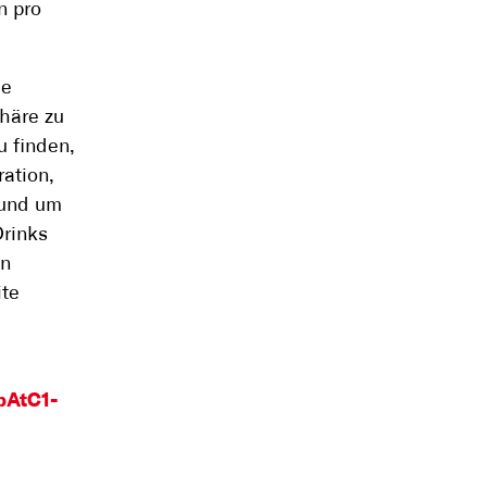
n pro
ie
häre zu
u finden,
ation,
rund um
Drinks
en
ite
bAtC1-