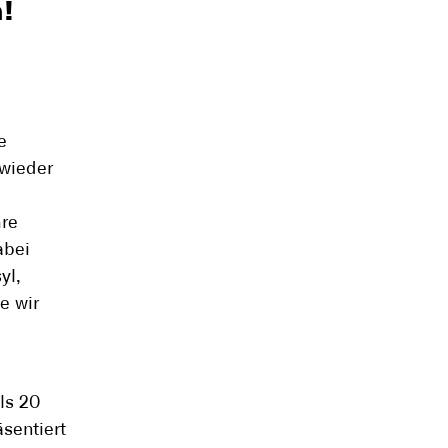
!
e
 wieder
hre
abei
yl,
e wir
ls 20
äsentiert