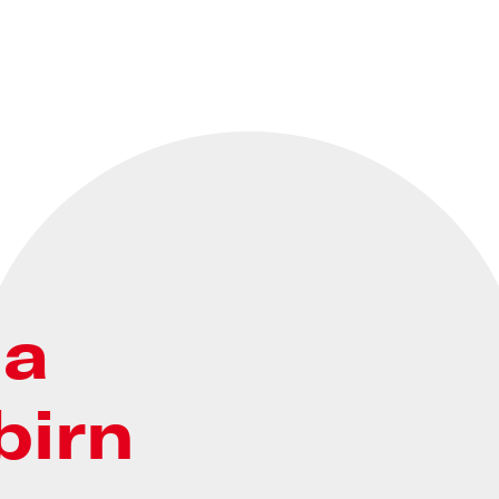
ha
birn