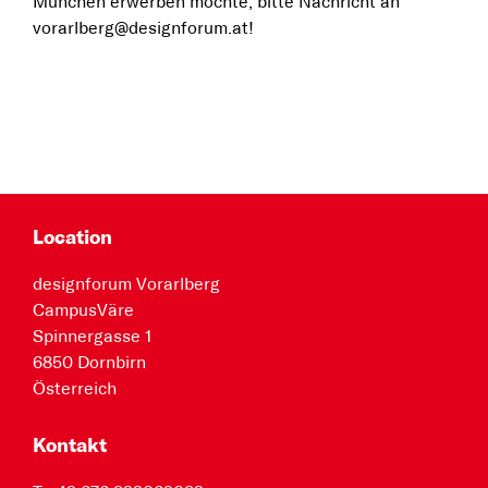
München erwerben möchte, bitte Nachricht an
vorarlberg@designforum.at!
Location
designforum Vorarlberg
CampusVäre
Spinnergasse 1
6850 Dornbirn
Österreich
Kontakt