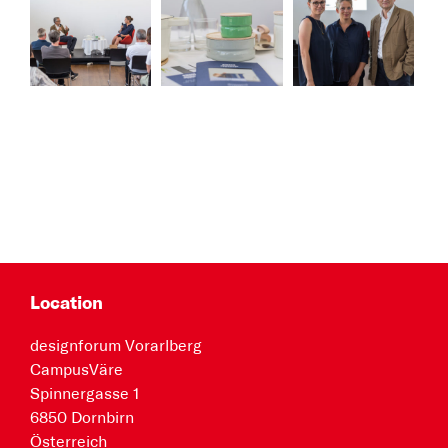
Location
designforum Vorarlberg
CampusVäre
Spinnergasse 1
6850 Dornbirn
Österreich