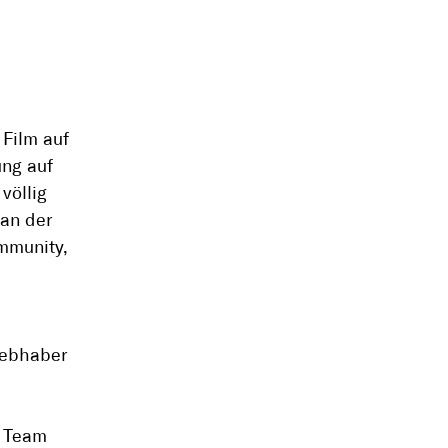
 Film auf
ung auf
völlig
 an der
mmunity,
iebhaber
m Team