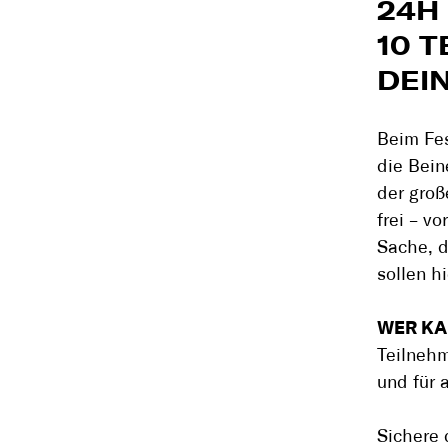
24H
10 
DEIN
Beim Fes
die Bein
der groß
frei – v
Sache, 
sollen h
WER K
Teilnehm
und für 
Sichere 