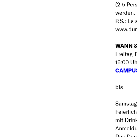
(2-5 Per
werden.
P.S.: Es
www.dur
WANN &
Freitag 
16:00 Uh
CAMPUS
bis
Samstag 
Feierlic
mit Drink
Anmeldu