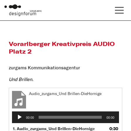
Vorarlberger Kreativpreis AUDIO
Platz 2
zurgams Kommunikationsagentur
Und Brillen.
Audio_zurgams_Und Brillen-DieHornige
Audio-
00:00
00:00
Player
1.
Audio_zurgams_Und Brillen-DieHornige
0:30