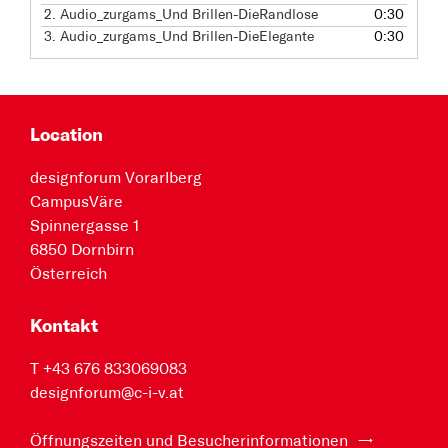
2.
Audio_zurgams_Und Brillen-DieRandlose
0:30
3.
Audio_zurgams_Und Brillen-DieElegante
0:30
Location
designforum Vorarlberg
CampusVäre
Spinnergasse 1
6850 Dornbirn
Österreich
Kontakt
T +43 676 833069083
designforum@c-i-v.at
Öffnungszeiten und Besucherinformationen