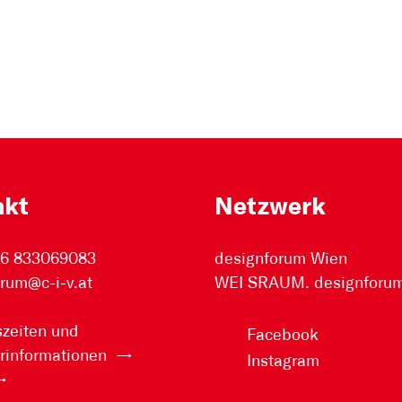
akt
Netzwerk
76 833069083
designforum Wien
rum@c-i-v.at
WEI SRAUM. designforum 
zeiten und
Facebook
rinformationen
Instagram