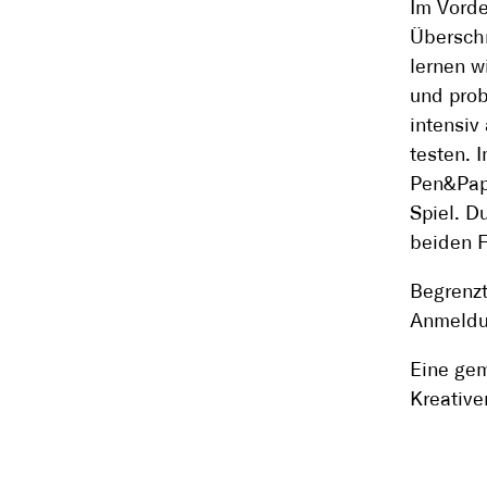
Im Vorde
Überschr
lernen w
und prob
intensiv
testen. 
Pen&Pape
Spiel. D
beiden F
Begrenzt
Anmeld
Eine gem
Kreative