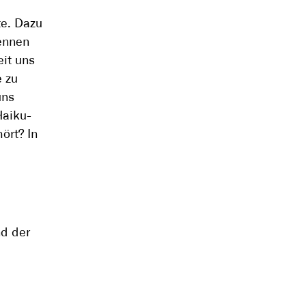
te. Dazu
ennen
eit uns
e zu
uns
Haiku-
ört? In
nd der