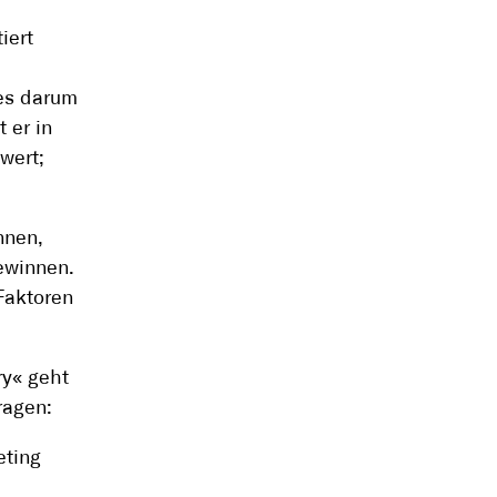
iert
es darum
 er in
wert;
nnen,
ewinnen.
 Faktoren
ry« geht
ragen:
eting