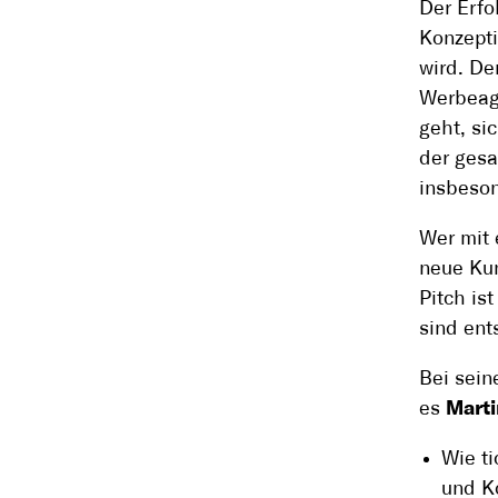
Der Erfo
Konzepti
wird. De
Werbeag
geht, si
der gesa
insbeson
Wer mit 
neue Kun
Pitch is
sind ent
Bei sein
es
Mart
Wie t
und K