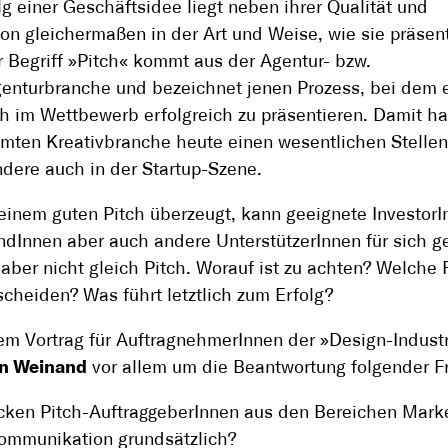
lg einer Geschäftsidee liegt neben ihrer Qualität und
on gleichermaßen in der Art und Weise, wie sie präsent
r Begriff »Pitch« kommt aus der Agentur- bzw.
enturbranche und bezeichnet jenen Prozess, bei dem 
ch im Wettbewerb erfolgreich zu präsentieren. Damit hat
mten Kreativbranche heute einen wesentlichen Stellen
dere auch in der Startup-Szene.
einem guten Pitch überzeugt, kann geeignete InvestorI
dInnen aber auch andere UnterstützerInnen für sich g
t aber nicht gleich Pitch. Worauf ist zu achten? Welche
scheiden? Was führt letztlich zum Erfolg?
em Vortrag für AuftragnehmerInnen der »Design-Indust
in Weinand
vor allem um die Beantwortung folgender F
icken Pitch-AuftraggeberInnen aus den Bereichen Mark
ommunikation grundsätzlich?