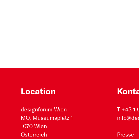
Location
Kont
designforum Wien
T +43 1
MQ, Museumsplatz 1
info@de
1070 Wien
Österreich
Presse