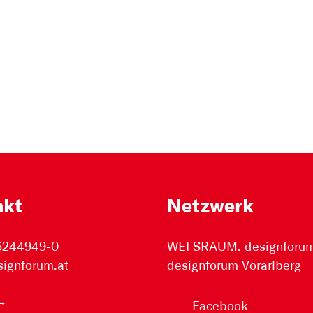
akt
Netzwerk
 5244949-0
WEI SRAUM. designforum 
signforum.at
designforum Vorarlberg
Facebook