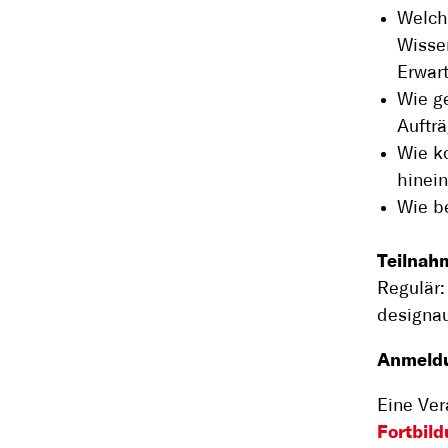
Welch
Wissen
Erwar
Wie g
Auftr
Wie k
hinein
Wie be
Teilnah
Regulär:
designau
Anmeldu
Eine Ve
Fortbil