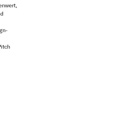
enwert,
nd
gn-
itch