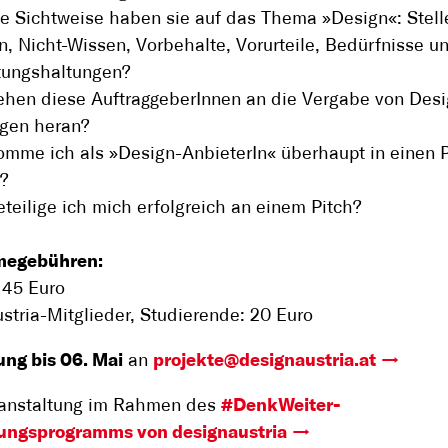
e Sichtweise haben sie auf das Thema »Design«: Stell
, Nicht-Wissen, Vorbehalte, Vorurteile, Bedürfnisse u
tungshaltungen?
ehen diese AuftraggeberInnen an die Vergabe von Desi
ägen heran?
omme ich als »Design-AnbieterIn« überhaupt in einen P
?
teilige ich mich erfolgreich an einem Pitch?
megebühren:
 45 Euro
stria-Mitglieder, Studierende: 20 Euro
ng bis 06. Mai
an
projekte@designaustria.at
ranstaltung im Rahmen des
#DenkWeiter-
dungsprogramms von designaustria