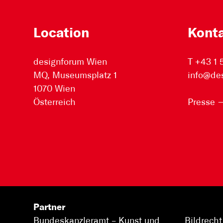
Location
Kont
designforum Wien
T +43 1
MQ, Museumsplatz 1
info@de
1070 Wien
Österreich
Presse
Partner
Bundeskanzleramt –
Kunst und
Bildrecht