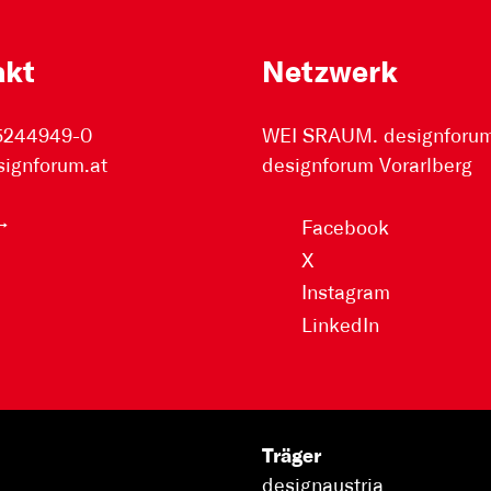
akt
Netzwerk
 5244949-0
WEI SRAUM. designforum 
signforum.at
designforum Vorarlberg
Facebook
X
Instagram
LinkedIn
Träger
designaustria