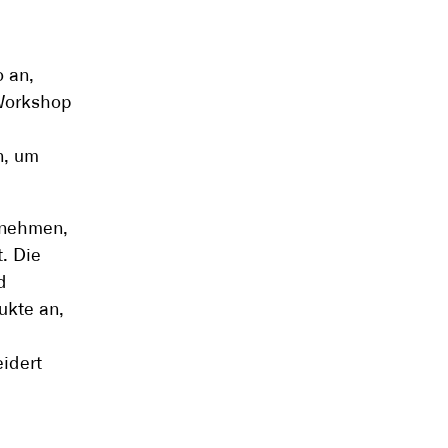
 an,
 Workshop
n, um
rnehmen,
. Die
d
ukte an,
idert