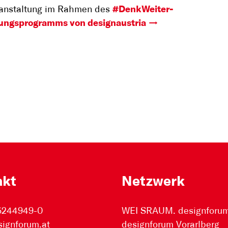
ranstaltung im Rahmen des
#DenkWeiter-
dungsprogramms von designaustria
akt
Netzwerk
 5244949-0
WEI SRAUM. designforum 
signforum.at
designforum Vorarlberg