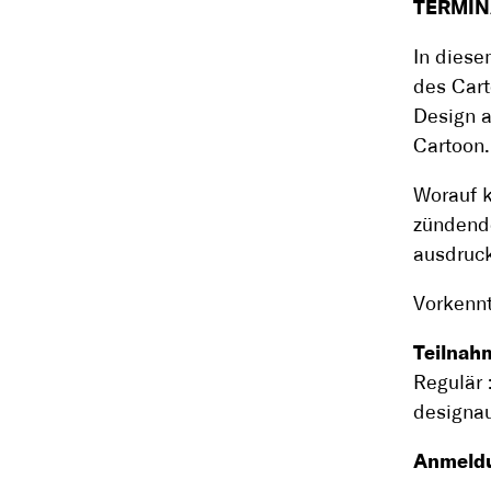
TERMIN
In dies
des Cart
Design a
Cartoon.
Worauf 
zündende
ausdruck
Vorkennt
Teilnah
Regulär 
designau
Anmeldu