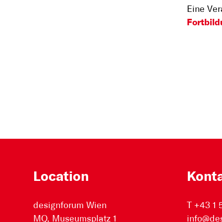
Eine Ve
Fortbil
Location
Kont
designforum Wien
T +43 1
MQ, Museumsplatz 1
info@de