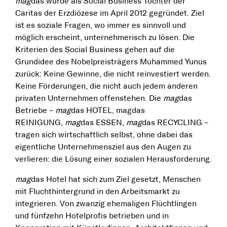
mag
das wurde als Social Business Tochter der
Caritas der Erzdiözese im April 2012 gegründet. Ziel
ist es soziale Fragen, wo immer es sinnvoll und
möglich erscheint, unternehmerisch zu lösen. Die
Kriterien des Social Business gehen auf die
Grundidee des Nobelpreisträgers Muhammed Yunus
zurück: Keine Gewinne, die nicht reinvestiert werden.
Keine Förderungen, die nicht auch jedem anderen
privaten Unternehmen offenstehen. Die
mag
das
Betriebe –
mag
das HOTEL, magdas
REINIGUNG,
mag
das ESSEN,
mag
das RECYCLING –
tragen sich wirtschaftlich selbst, ohne dabei das
eigentliche Unternehmensziel aus den Augen zu
verlieren: die Lösung einer sozialen Herausforderung.
mag
das Hotel hat sich zum Ziel gesetzt, Menschen
mit Fluchthintergrund in den Arbeitsmarkt zu
integrieren. Von zwanzig ehemaligen Flüchtlingen
und fünfzehn Hotelprofis betrieben und in