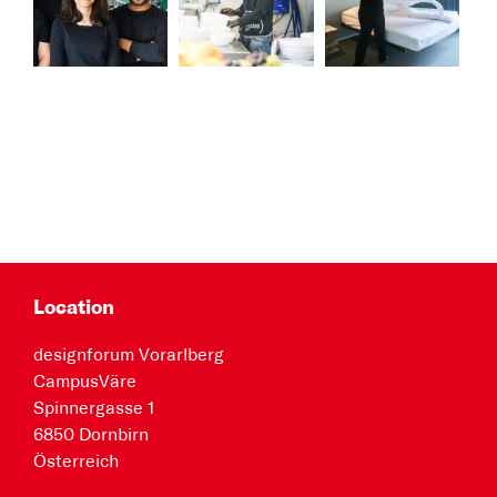
Location
designforum Vorarlberg
CampusVäre
Spinnergasse 1
6850 Dornbirn
Österreich