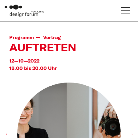
Programm
Vortrag
AUFTRETEN
12—10—2022
18.00 bis 20.00 Uhr
←
→