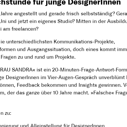
hstunde für junge DesignerInnen
 Jahre angestellt und gerade frisch selbstständig? Ger
Uni und jetzt ein eigenes Studio? Mitten in der Ausbil
i am freelancen?
die unterschiedlichsten Kommunikations-Projekte,
formen und Ausgangssituation, doch eines kommt imme
Fragen zu und rund um Projekte.
RAU SANDRA« ist ein 20-Minuten-Frage-Antwort-Forma
ge DesignerInnen im Vier-Augen-Gespräch unverblümt 
 können, Feedback bekommen und Insights gewinnen. 
, der das ganze über 10 Jahre macht. »Falsche« Frag
n zu:
onierung und Alleinstellung für DesignerInnen