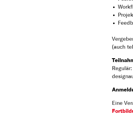
Workf
Proje
Feedba
Vergebe
(auch te
Teilnah
Regulär:
designau
Anmeld
Eine Ve
Fortbil