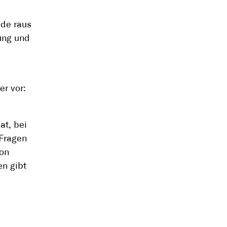
ade raus
dung und
r vor:
t, bei
Fragen
Von
en gibt