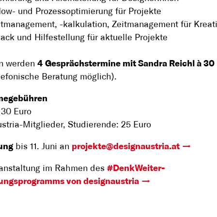
low- und Prozessoptimierung für Projekte
ktmanagement, -kalkulation, Zeitmanagement für Kreat
ck und Hilfestellung für aktuelle Projekte
n werden
4 Gesprächstermine mit Sandra Reichl à 30
lefonische Beratung möglich).
megebühren
 30 Euro
stria-Mitglieder, Studierende: 25 Euro
ung
bis 11. Juni an
projekte@designaustria.at
ranstaltung im Rahmen des
#DenkWeiter-
dungsprogramms von designaustria