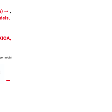
a)
,
dels,
m
KICA,