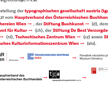
esignforum@c-i-v.at
stellung der
typographischen gesellschaft austria (tg
tzt vom
Hauptverband des Österreichischen Buchhan
hereien Wien
, der
Stiftung Buchkunst
(d), de
mt für Kultur
(ch), der
Stiftung De Best Verzorgde
(nl),
Tschechisches Zentrum Wien
(cz) sowie
S
sches Kulturinformationszentrum Wien
(slo).