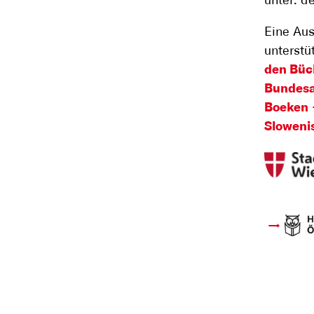
unter: d
Eine Aus
unterstü
den Büc
Bundesa
Boeken
Sloweni