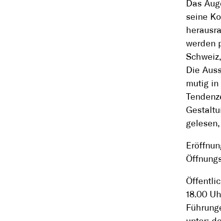
Das Auge
seine Ko
herausra
werden p
Schweiz,
Die Auss
mutig i
Tendenze
Gestaltu
gelesen,
Eröffnun
Öffnungs
Öffentli
18.00 Uh
Führunge