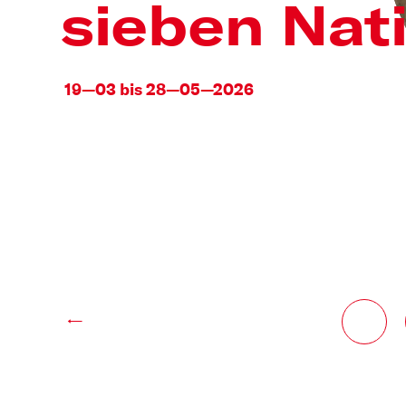
sieben Nat
19—03 bis 28—05—2026
←