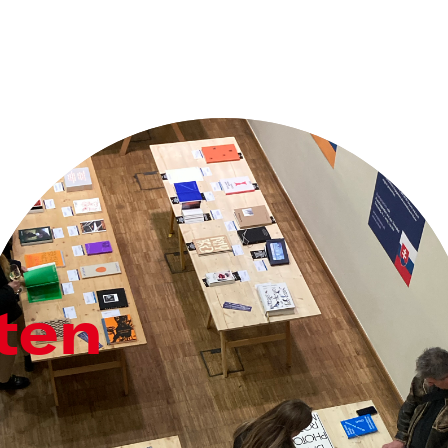
ten
s