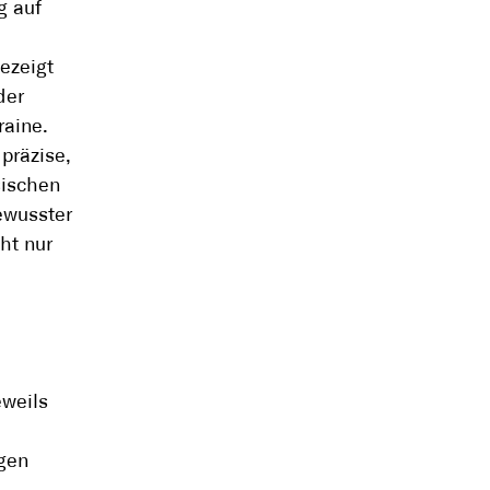
g auf
ezeigt
der
raine.
präzise,
sischen
ewusster
ht nur
eweils
agen