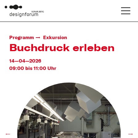
Programm
Exkursion
Buchdruck erleben
14—04—2026
09:00 bis 11:00 Uhr
←
→