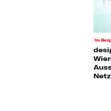
Im Ges
desi
Wien
Auss
Net