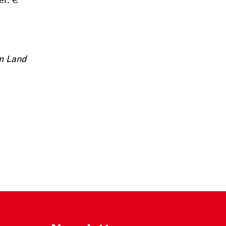
er: €
om Land