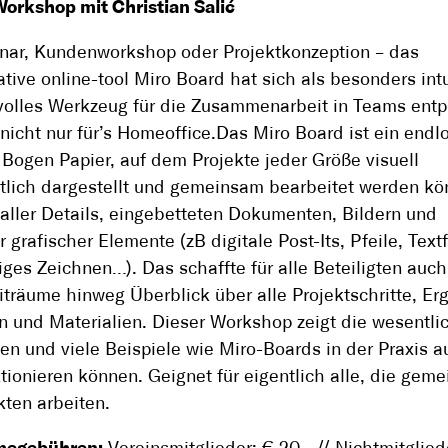
orkshop mit Christian Salić
nar, Kundenworkshop oder Projektkonzeption – das
ative online-tool Miro Board hat sich als besonders intu
volles Werkzeug für die Zusammenarbeit in Teams entp
nicht nur für’s Homeoffice.Das Miro Board ist ein endl
r Bogen Papier, auf dem Projekte jeder Größe visuell
tlich dargestellt und gemeinsam bearbeitet werden kö
aller Details, eingebetteten Dokumenten, Bildern und
 grafischer Elemente (zB digitale Post-Its, Pfeile, Textf
iges Zeichnen…). Das schaffte für alle Beteiligten auch
iträume hinweg Überblick über alle Projektschritte, Er
 und Materialien. Dieser Workshop zeigt die wesentli
en und viele Beispiele wie Miro-Boards in der Praxis 
tionieren können. Geignet für eigentlich alle, die gem
kten arbeiten.