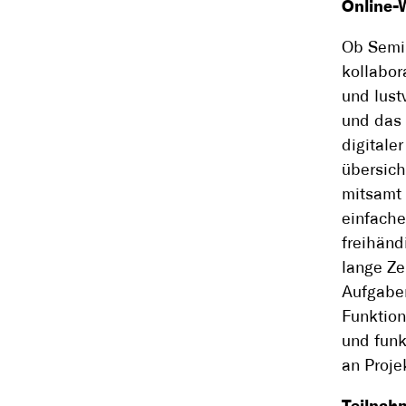
Online-W
Ob Semi
kollabor
und lust
und das 
digitale
übersich
mitsamt 
einfacher
freihänd
lange Ze
Aufgaben
Funktion
und funk
an Proje