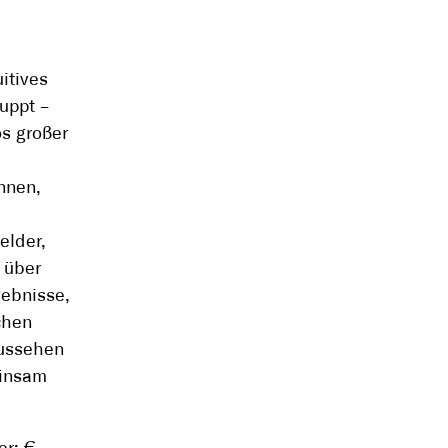
itives
uppt –
os großer
nnen,
elder,
 über
gebnisse,
chen
aussehen
einsam