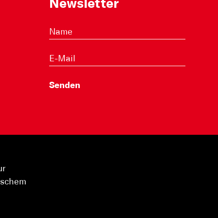
Newsletter
ur
hischem