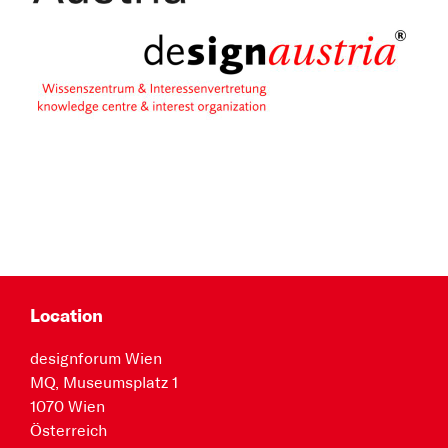
Location
designforum Wien
MQ, Museumsplatz 1
1070 Wien
Österreich