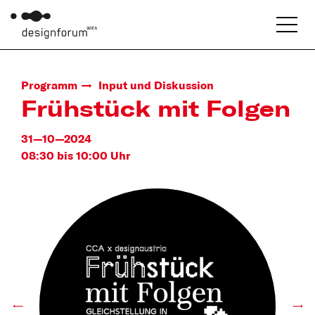
Programm
Input und Diskussion
Frühstück mit Folgen
31—10—2024
08:30 bis 10:00 Uhr
←
→