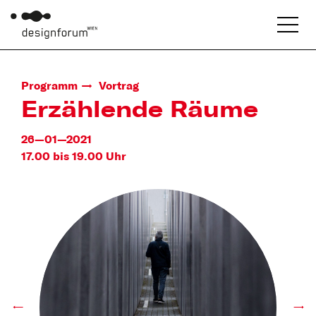
Programm
Vortrag
Erzählende Räume
26—01—2021
17.00 bis 19.00 Uhr
←
→