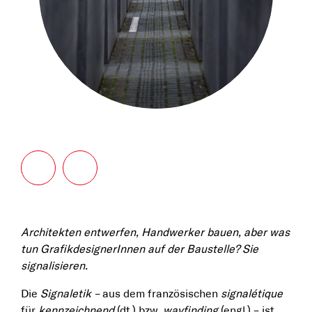
Architekten entwerfen, Handwerker bauen, aber was
tun GrafikdesignerInnen auf der Baustelle?
Sie
signalisieren.
Die
Signaletik –
aus dem französischen
signalétique
für
kennzeichnend
(dt.) bzw.
wayfinding
(engl.) – ist