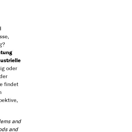
d
sse,
g?
htung
ustrielle
tig oder
 der
e findet
n
pektive,
blems and
hods and