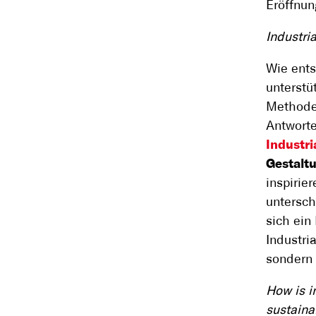
Eröffnun
Industri
Wie ents
unterstü
Methode
Antworte
Industri
Gestaltu
inspirier
untersch
sich ein
Industri
sondern 
How is i
sustaina