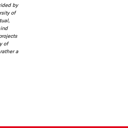
vided by
sity of
tual,
hind
projects
y of
 rather a