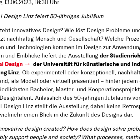
g 13.06.2023, 18:30 Uhr
al Design Linz feiert 50-jähriges Jubiläum
teht innovatives Design? Wie löst Design Probleme un
tzt nachhaltig Mensch und Gesellschaft? Welche Proze
n und Technologien kommen im Design zur Anwendun
n und Einblicke liefert die Ausstellung
der Studienric
al Design
der Universität für künstlerische und ind
ng Linz
. Ob experimentell oder konzeptionell, nachhal
end, als Modell oder virtuell präsentiert – hinter jedem
iedlichsten Bachelor, Master- und Kooperationsprojekt
 Designtalent. Anlässlich des 50-jährigen Jubiläums vo
al Design Linz stellt die Ausstellung dabei keine Retros
vielmehr einen Blick in die Zukunft des Designs dar.
nnovative design created? How does design solve pro
bly support people and society? What processes, met