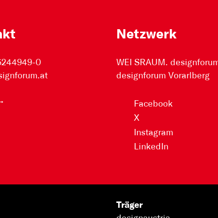
akt
Netzwerk
 5244949-0
WEI SRAUM. designforum 
signforum.at
designforum Vorarlberg
Facebook
X
Instagram
LinkedIn
Träger