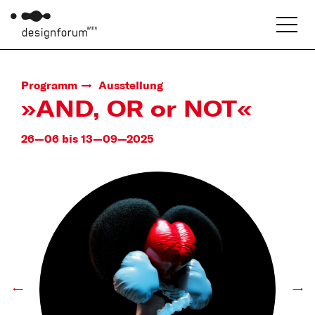
Programm
Ausstellung
»AND, OR or NOT«
26—06 bis 13—09—2025
←
→