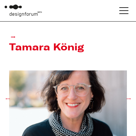
Tamara König
←
→