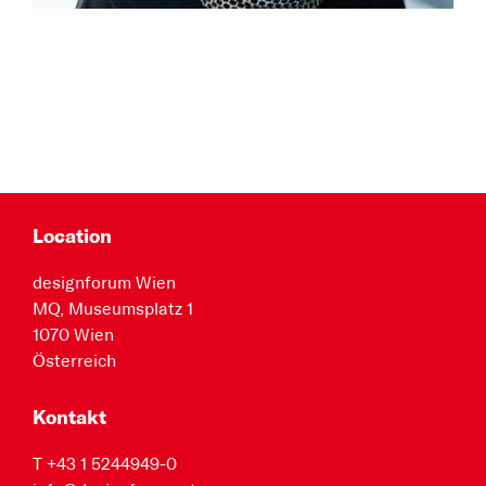
Location
designforum Wien
MQ, Museumsplatz 1
1070 Wien
Österreich
Kontakt
T +43 1 5244949-0