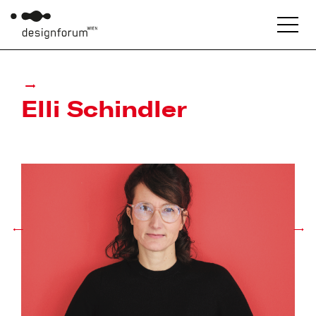
Elli Schindler
←
→