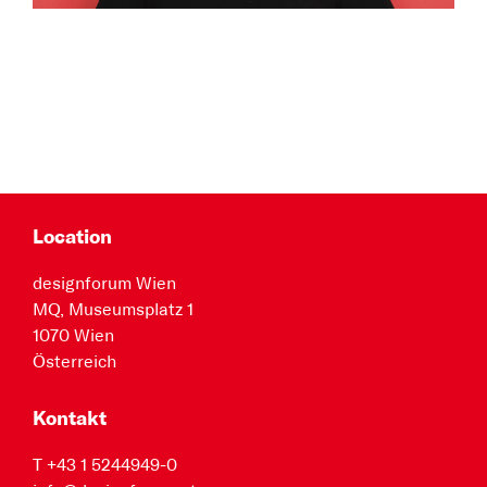
Location
designforum Wien
MQ, Museumsplatz 1
1070 Wien
Österreich
Kontakt
T +43 1 5244949-0