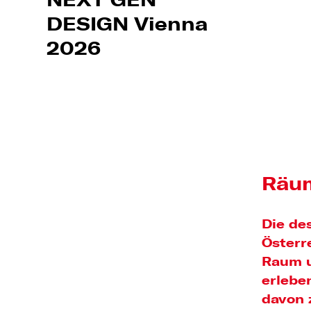
NEXT GEN
DESIGN Vienna
2026
Räu
Die de
Österr
Raum u
erlebe
davon 