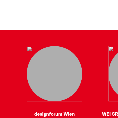
designforum Wien
WEI SR