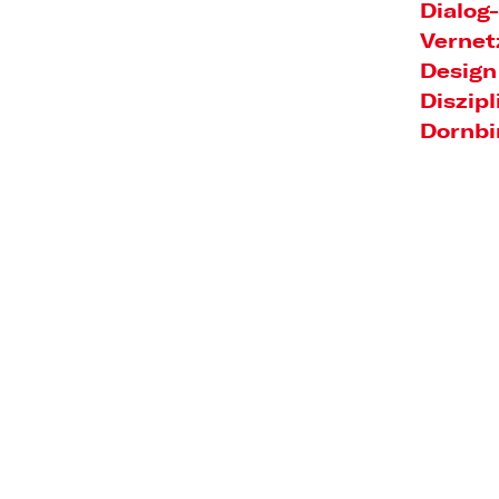
Dialog
Vernet
Design
Diszipl
Dornbi