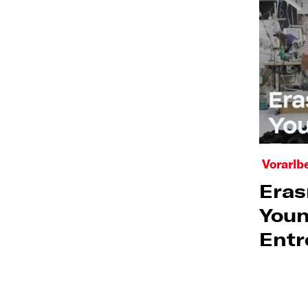
Vorarlb
Eras
You
Entr