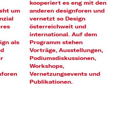
kooperiert es eng mit den
geht um
anderen designforen und
nzial
vernetzt so Design
eres
österreichweit und
international. Auf dem
ign als
Programm stehen
nd
Vorträge, Ausstellungen,
ür
Podiumsdiskussionen,
Workshops,
nforen
Vernetzungsevents und
Publikationen.