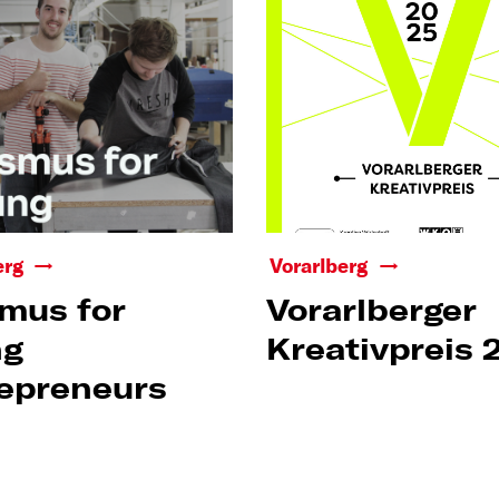
erg
Vorarlberg
mus for
Vorarlberger
ng
Kreativpreis 
epreneurs