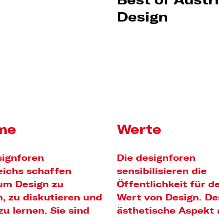
Best of Austr
Design
me
Werte
signforen
Die designforen
eichs schaffen
sensibilisieren die
m Design zu
Öffentlichkeit für d
n, zu diskutieren und
Wert von Design. De
zu lernen. Sie sind
ästhetische Aspekt a