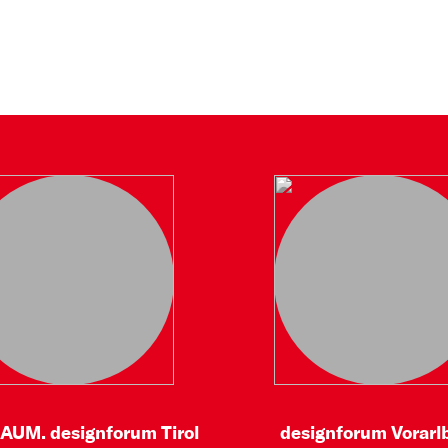
AUM. designforum Tirol
designforum Vorarl