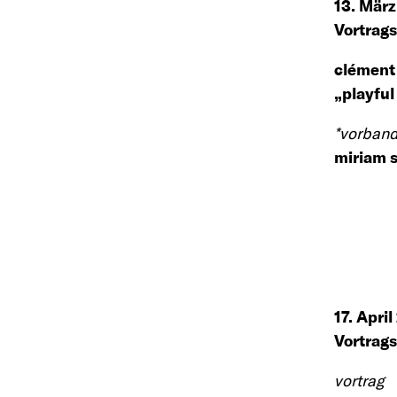
13. Mär
Vortrags
clément
„playful
*vorband
miriam s
17. Apri
Vortrags
vortrag