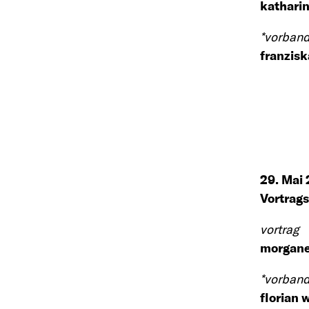
kathari
*vorband
franzisk
29. Mai
Vortrags
vortrag
morgane
*vorband
florian