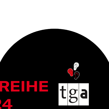
REIHE
24