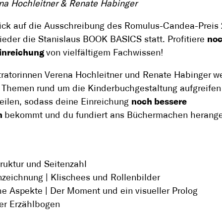
na Hochleitner & Renate Habinger
ick auf die Ausschreibung des Romulus-Candea-Preis
ieder die Stanislaus BOOK BASICS statt. Profitiere
noc
Einreichung
von vielfältigem Fachwissen!
stratorinnen Verena Hochleitner und Renate Habinger
w
 Themen rund um die Kinderbuchgestaltung aufgreifen
eilen, sodass deine Einreichung
noch bessere
n
bekommt und du fundiert ans Büchermachen herang
n
ruktur und Seitenzahl
nzeichnung | Klischees und Rollenbilder
che Aspekte | Der Moment und ein visueller Prolog
ler Erzählbogen