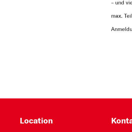
– und vi
max. Tei
Anmeldu
Location
Kont