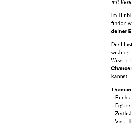
mit Vere
Im Hinbl
finden w
deiner 
Die Illu
wichtige
Wissen t
Chance
kannst.
Theme
– Buchst
– Figure
– Zeitli
– Visuel