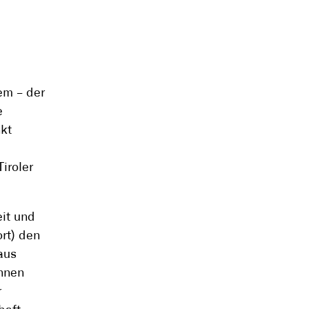
em – der
e
nkt
iroler
it und
ort) den
aus
innen
r