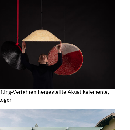
fting-Verfahren hergestellte Akustikelemente,
Löger