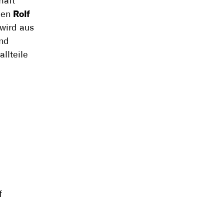
haft
hmen
Rolf
wird aus
und
llteile
f