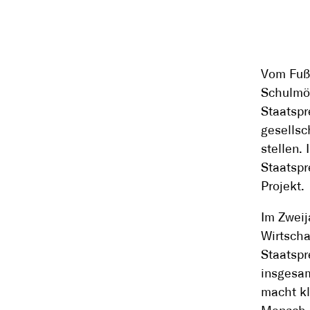
Vom Fußb
Schulmöb
Staatspr
gesellsc
stellen.
Staatspr
Projekt.
Im Zweij
Wirtscha
Staatspr
insgesam
macht kl