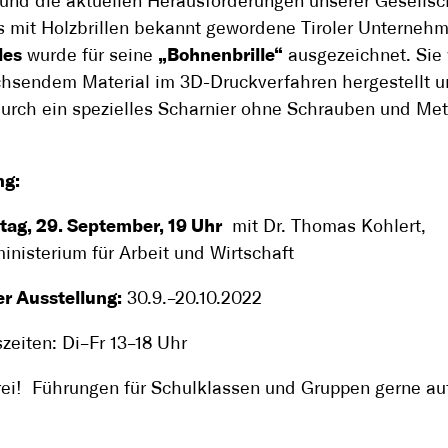
nd die aktuellen Herausforderungen unserer Gesellsc
s mit Holzbrillen bekannt gewordene Tiroler Unterne
les
wurde für seine
„Bohnenbrille“
ausgezeichnet. Sie 
hsendem Material im 3D-Druckverfahren hergestellt 
rch ein spezielles Scharnier ohne Schrauben und Meta
ng:
tag, 29. September, 19 Uhr
mit Dr. Thomas Kohlert,
nisterium für Arbeit und Wirtschaft
r Ausstellung:
30.9.–20.10.2022
zeiten: Di–Fr 13–18 Uhr
 frei! Führungen für Schulklassen und Gruppen gerne au