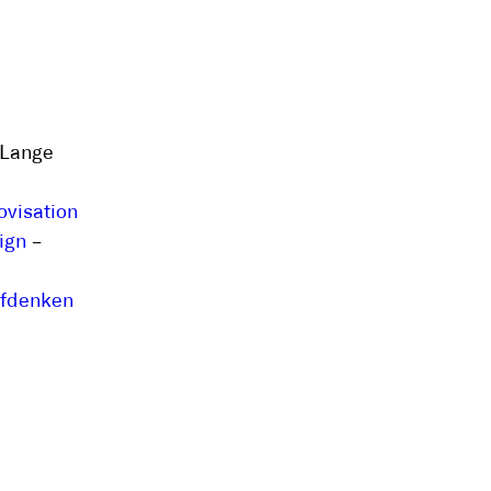
 Lange
ovisation
ign
–
ufdenken