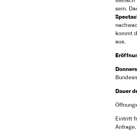
Mensch u
sein. Da
Spectac
nachwac
kommt du
aus.
Eröffnu
Donners
Bundesmi
Dauer de
Öffnungs
Eintritt
Anfrage.