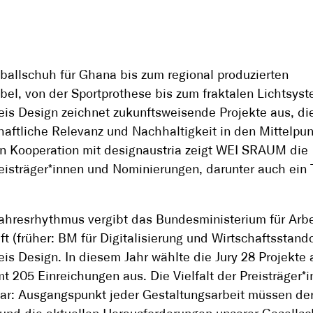
allschuh für Ghana bis zum regional produzierten
el, von der Sportprothese bis zum fraktalen Lichtsyst
eis Design zeichnet zukunftsweisende Projekte aus, di
haftliche Relevanz und Nachhaltigkeit in den Mittelpu
 In Kooperation mit designaustria zeigt WEI SRAUM die
eisträger*innen und Nominierungen, darunter auch ein T
ahresrhythmus vergibt das Bundesministerium für Arbe
ft (früher: BM für Digitalisierung und Wirtschaftsstand
eis Design. In diesem Jahr wählte die Jury 28 Projekte 
t 205 Einreichungen aus. Die Vielfalt der Preisträger*
ar: Ausgangspunkt jeder Gestaltungsarbeit müssen de