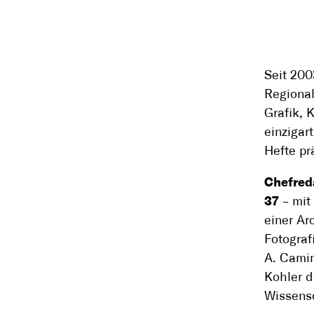
Seit 200
Regional
Grafik, 
einzigar
Hefte pr
Chefred
37
– mit
einer Ar
Fotograf
A. Cami
Kohler d
Wissensc