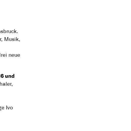
nsbruck.
r, Musik,
drei neue
36 und
haler,
e Ivo