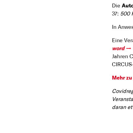
Die
Auto
37:
500 R
In Anwe
Eine Ve
word
Jahren C
CIRCUS-G
Mehr zu 
Covidreg
Veransta
daran et