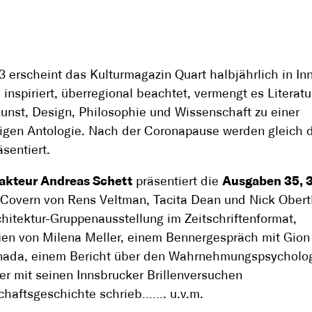
3 erscheint das Kulturmagazin Quart halbjährlich in In
 inspiriert, überregio­nal beachtet, vermengt es Literatu
Kunst, Design, Philosophie und Wissenschaft zu einer
tigen Antologie. Nach der Coronapause werden gleich 
äsentiert.
akteur Andreas Schett
präsentiert die
Ausgaben 35, 
 Covern von Rens Veltman, Tacita Dean und Nick Obert
chitektur-Gruppenausstellung im Zeitschriftenformat,
ien von Milena Meller, einem Bennergespräch mit Gion
nada, einem Bericht über den Wahrnehmungspsycholog
er mit seinen Innsbrucker Brillenversuchen
haftsgeschichte schrieb……. u.v.m.