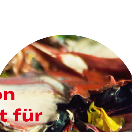
on
 für