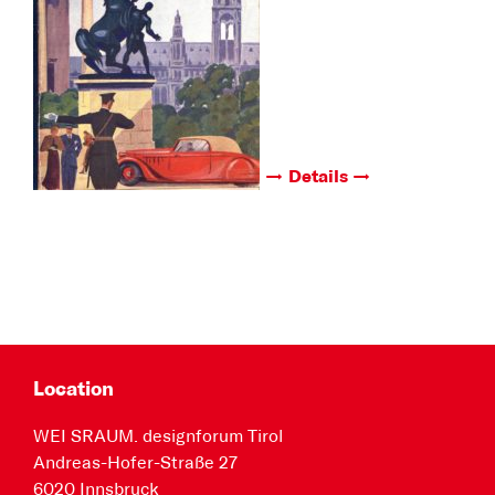
Details
Location
WEI SRAUM. designforum Tirol
Andreas-Hofer-Straße 27
6020 Innsbruck