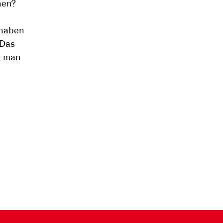
hen?
n haben
 Das
t man