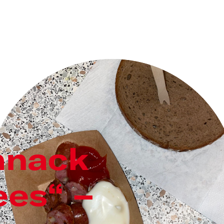
hnack
ees“ –