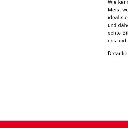
Wie kann
Meist we
idealisi
und dahe
echte Bi
uns und
Detailli