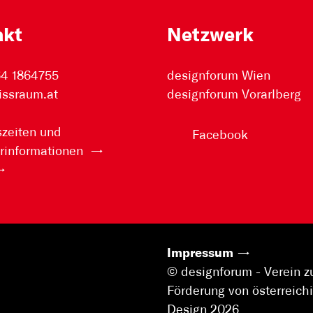
akt
Netzwerk
64 1864755
designforum Wien
issraum.at
designforum Vorarlberg
zeiten und
Facebook
rinformationen
Impressum
© designforum - Verein z
Förderung von österreic
Design 2026