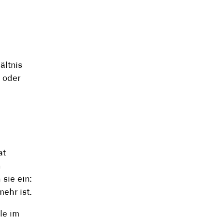
ältnis
n oder
at
n
 sie ein:
mehr ist.
le im