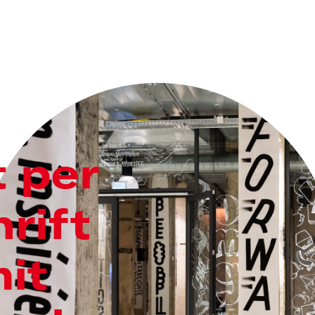
t per
hrift
it