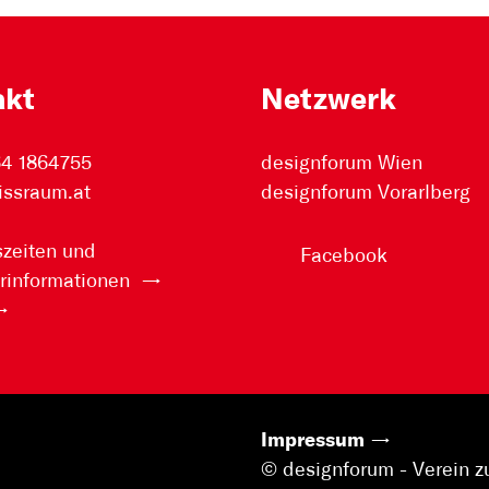
akt
Netzwerk
64 1864755
designforum Wien
issraum.at
designforum Vorarlberg
zeiten und
Facebook
rinformationen
Impressum
© designforum - Verein z