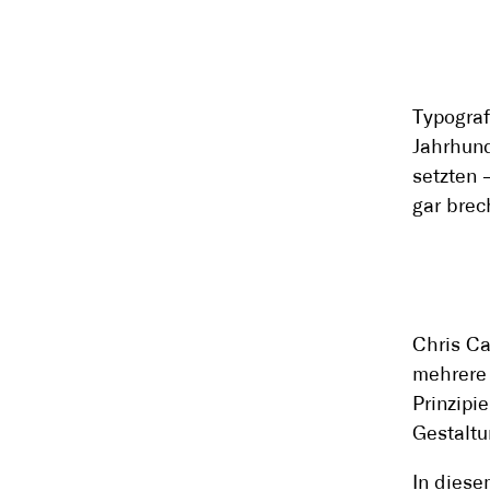
Typografi
Jahrhund
setzten 
gar brec
Chris Ca
mehrere 
Prinzipi
Gestaltu
In diese