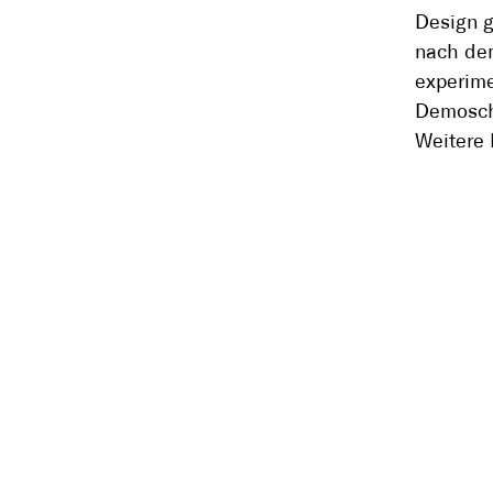
Design g
nach dem
experime
Demoschi
Weitere 