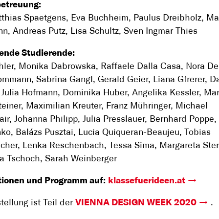
betreuung:
tthias Spaetgens, Eva Buchheim, Paulus Dreibholz, M
, Andreas Putz, Lisa Schultz, Sven Ingmar Thies
lende Studierende:
chler, Monika Dabrowska, Raffaele Dalla Casa, Nora De
ommann, Sabrina Gangl, Gerald Geier, Liana Gfrerer, D
Julia Hofmann, Dominika Huber, Angelika Kessler, Mar
teiner, Maximilian Kreuter, Franz Mühringer, Michael
ir, Johanna Philipp, Julia Presslauer, Bernhard Poppe,
ko, Balázs Pusztai, Lucia Quiqueran-Beaujeu, Tobias
cher, Lenka Reschenbach, Tessa Sima, Margareta Ster
a Tschoch, Sarah Weinberger
tionen und Programm auf:
klassefuerideen.at
tellung ist Teil der
VIENNA DESIGN WEEK 2020
.