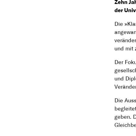
Zehn Jah
der Uni
Die »Kla
angewand
veränder
und mit 
Der Foku
gesellsc
und Dipl
Veränder
Die Auss
begleite
geben. D
Gleichbe