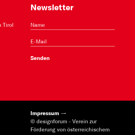
Newsletter
Tirol
Impressum
© designforum - Verein zur
Förderung von österreichischem