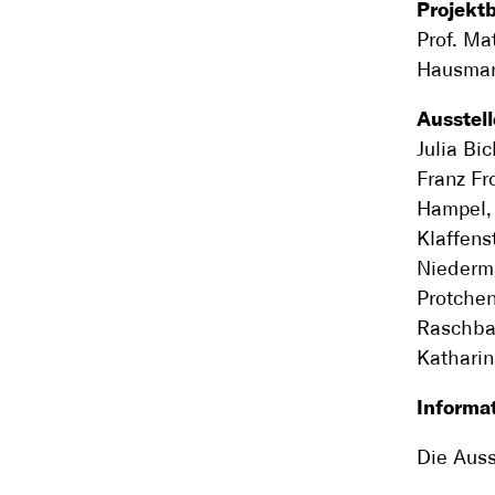
Projekt
Prof. Ma
Hausmann
Ausstel
Julia Bi
Franz Fr
Hampel, 
Klaffens
Niederma
Protchen
Raschba
Katharin
Informa
Die Auss