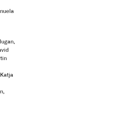
anuela
lugan,
avid
tin
 Katja
n,