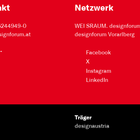
akt
Netzwerk
 5244949-0
WEI SRAUM. designforum 
signforum.at
designforum Vorarlberg
Facebook
X
Instagram
LinkedIn
Träger
designaustria