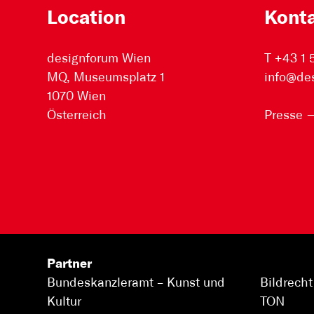
Location
Kont
designforum Wien
T +43 1
MQ, Museumsplatz 1
info@de
1070 Wien
Österreich
Presse
Partner
Bundeskanzleramt –
Kunst und
Bildrecht
Kultur
TON