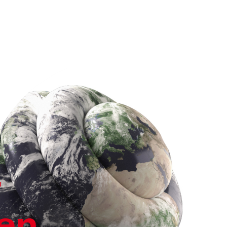
r
een