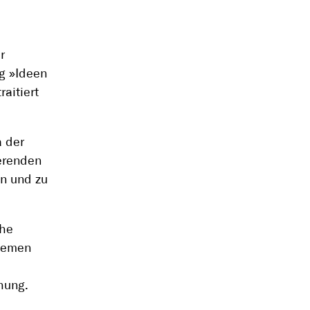
r
g »Ideen
aitiert
a der
ierenden
n und zu
ihe
Themen
hung.