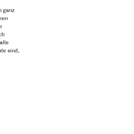
n ganz
chen
e
ch
alle
te sind,