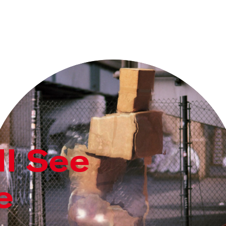
ll See
e