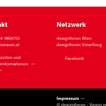
akt
Netzwerk
64 1864755
designforum Wien
issraum.at
designforum Vorarlberg
zeiten und
Facebook
rinformationen
Impressum
© designforum - Verein z