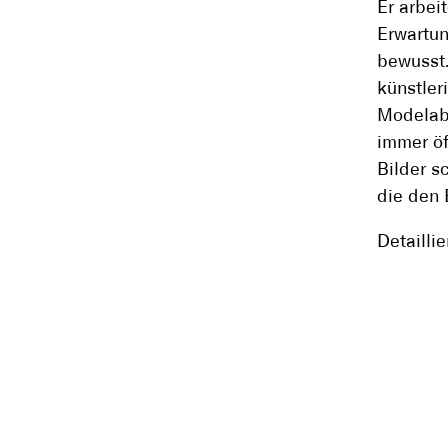
Er arbeit
Erwartun
bewusst.
künstler
Modelab
immer öf
Bilder 
die den 
Detailli