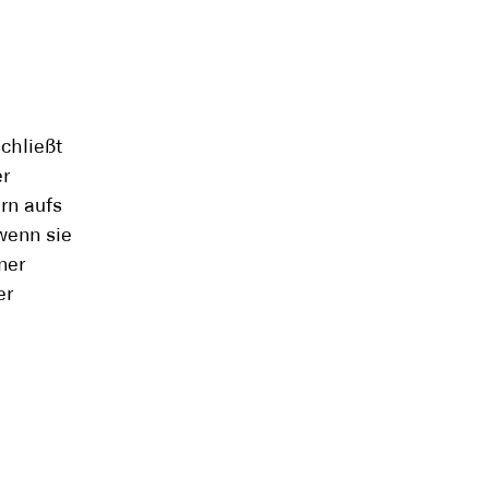
chließt
er
rn aufs
wenn sie
ner
er