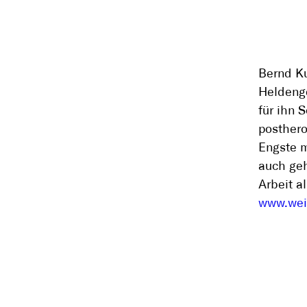
Bernd Ku
Heldenge
für ihn S
posthero
Engste m
auch geh
Arbeit a
www.wei