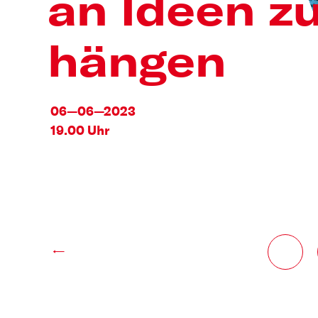
an Ideen z
hängen
06—06—2023
19.00 Uhr
←