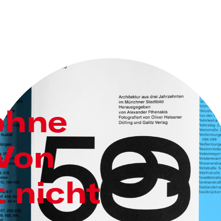
ohne
 Von
t nicht