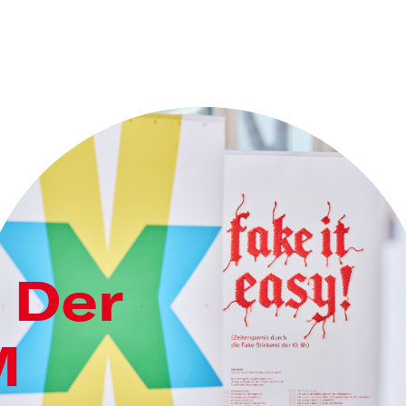
 Der
M