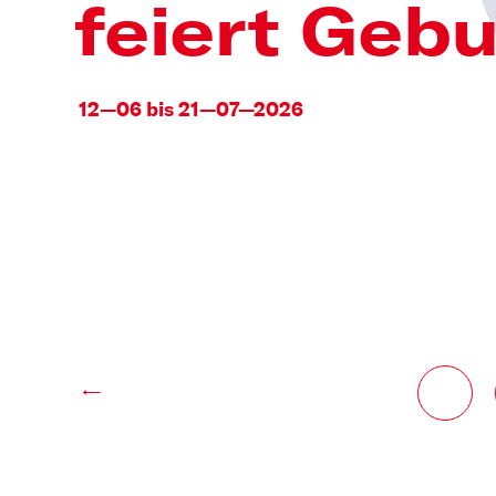
feiert Geb
12—06 bis 21—07—2026
←