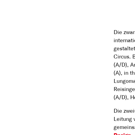
Die zwan
internat
gestalte
Circus. 
(A/D), A
(A), in 
Lungomar
Reisinge
(A/D), H
Die zwei
Leitung 
gemeins