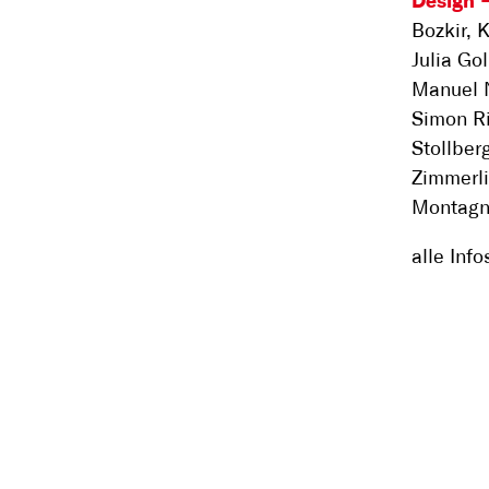
Design
Bozkir, 
Julia Go
Manuel N
Simon Ri
Stollberg
Zimmerli
Montagno
alle Inf