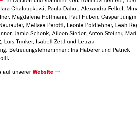
entwickelt und stammen von: Romilda Bentele, Tua
Klara Chaloupková, Paula Daliot, Alexandra Felkel, Miri
llner, Magdalena Hoffmann, Paul Hüben, Caspar Jungm
eurauter, Melissa Perotti, Leonie Poldlehner, Leah Ra
nner, Jamie Schenk, Aileen Sieder, Anton Steiner, Mar
, Luis Trinker, Isabell Zettl und Letizia
ng. Betreuungslehrer:innen: Iris Haberer und Patrick
lli.
os auf unserer
Website