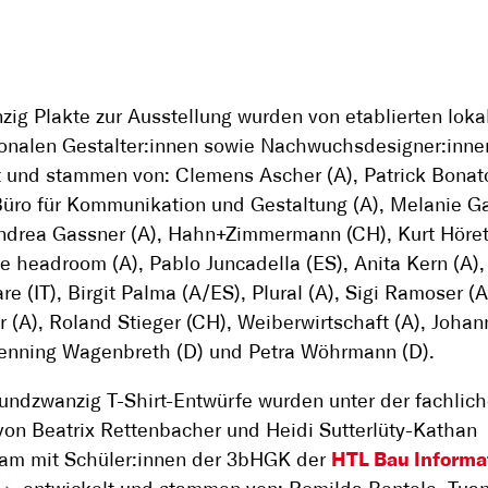
zig Plakte zur Ausstellung wurden von etablierten lok
ionalen Gestalter:innen sowie Nachwuchsdesigner:inne
t und stammen von: Clemens Ascher (A), Patrick Bonato
Büro für Kommunikation und Gestaltung (A), Melanie G
ndrea Gassner (A), Hahn+Zimmermann (CH), Kurt Höre
the headroom (A), Pablo Juncadella (ES), Anita Kern (A),
e (IT), Birgit Palma (A/ES), Plural (A), Sigi Ramoser (A
r (A), Roland Stieger (CH), Weiberwirtschaft (A), Joha
enning Wagenbreth (D) und Petra Wöhrmann (D).
undzwanzig T-Shirt-Entwürfe wurden unter der fachlic
von Beatrix Rettenbacher und Heidi Sutterlüty-Kathan
am mit Schüler:innen der 3bHGK der
HTL Bau Informa