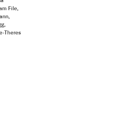
na
am File,
ann,
gg,
ie-Theres