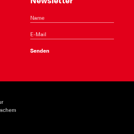
Newsletter
ur
hischem