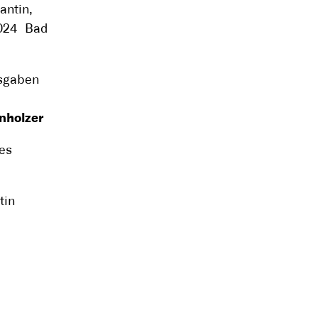
antin,
2024 Bad
sgaben
nholzer
des
tin