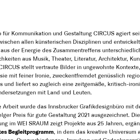
 für Kommunikation und Gestaltung CIRCUS agiert sei
wischen allen künsterischen Disziplinen und entwickelt
 aus der Energie des Zusammentreffens unterschiedlic
chkeiten aus Musik, Theater, Literatur, Architektur, Ku
CIRCUS stellt vertraute Bilder in ungewohnte Kontexte
 sie mit feiner Ironie, zweckentfremdet genüsslich regi
s und liefert so zugleich eine zeitgemäße, kritisch-iron
ndersetzungen mit Land und Leuten.
e Arbeit wurde das Innsbrucker Grafikdesignbüro mit 
elger Preis für gute Gestaltung 2021 ausgezeichnet. Die
ung im WEI SRAUM zeigt Projekte aus 25 Jahren, ergän
tes Begleitprogramm
, in dem das kreative Universum 