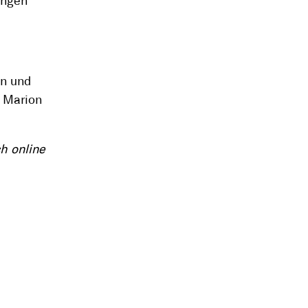
üngen
en und
n Marion
h online