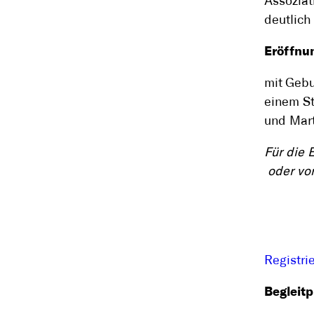
Assozia
deutlich
Eröffnun
mit
Gebu
einem S
und Mart
Für die 
oder vor 
Registri
Begleit