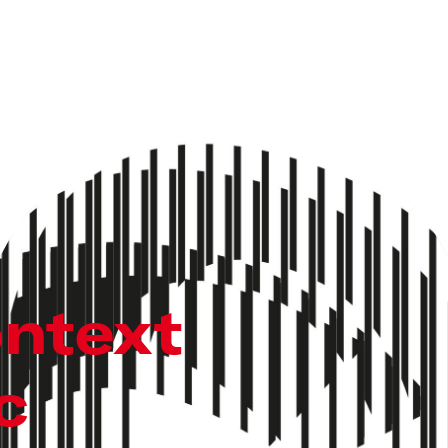
ntext
c