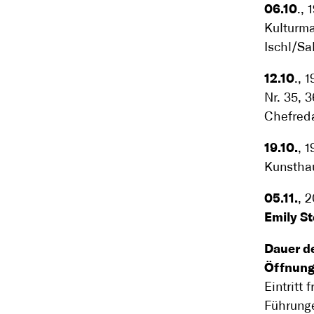
06.10
., 
Kulturma
Ischl/S
12.10
., 
Nr. 35, 
Chefred
19.10.
, 
Kunstha
05.11.
, 
Emily S
Dauer d
Öffnung
Eintritt f
Führunge