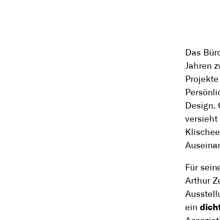
Das Büro
Jahren z
Projekte
Persönli
Design. 
versieht
Klischee
Auseina
Für sein
Arthur Z
Ausstell
ein
dich