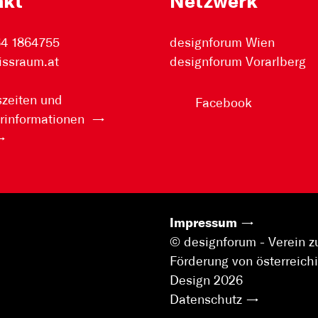
akt
Netzwerk
64 1864755
designforum Wien
issraum.at
designforum Vorarlberg
zeiten und
Facebook
rinformationen
Impressum
© designforum - Verein z
Förderung von österreic
Design 2026
Datenschutz