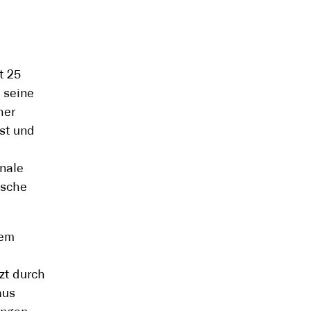
t 25
 seine
her
nst und
,
onale
ische
dem
zt durch
aus