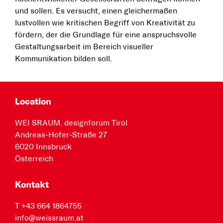
und sollen. Es versucht, einen gleichermaßen
lustvollen wie kritischen Begriff von Kreativität zu
fördern, der die Grundlage für eine anspruchsvolle
Gestaltungsarbeit im Bereich visueller
Kommunikation bilden soll.
Location
WEI SRAUM. designforum Tirol
Andreas-Hofer-Straße 27
6020 Innsbruck
Österreich
Kontakt
T +43 664 1864755
info@weissraum.at